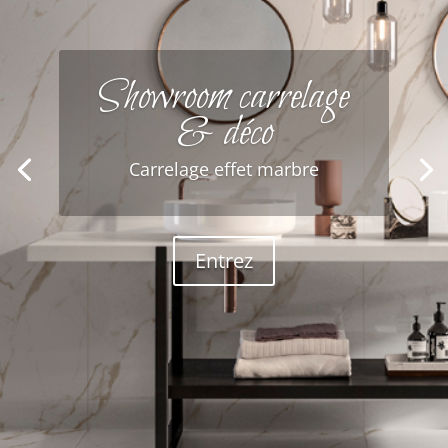
Showroom carrelage
& déco
Carrelage effet marbre
Entrez